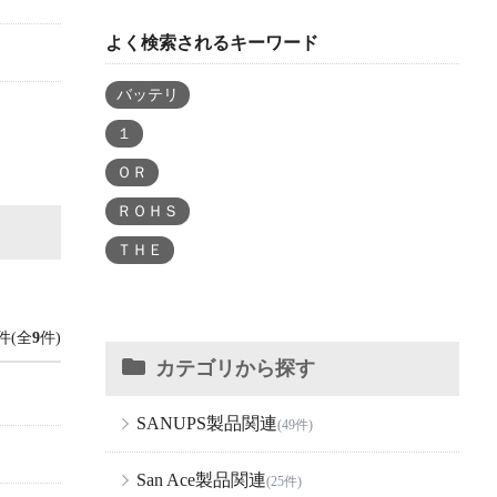
よく検索されるキーワード
バッテリ
１
ＯＲ
ＲＯＨＳ
ＴＨＥ
件(全
9
件)
カテゴリから探す
SANUPS製品関連
(49件)
San Ace製品関連
(25件)