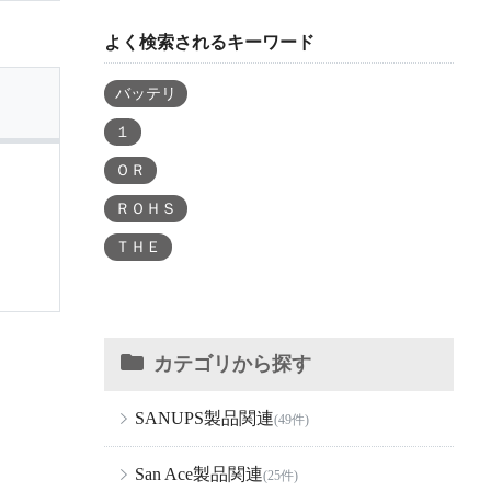
よく検索されるキーワード
バッテリ
１
ＯＲ
ＲＯＨＳ
ＴＨＥ
カテゴリから探す
SANUPS製品関連
(49件)
San Ace製品関連
(25件)